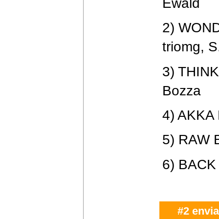
Ewald
2) WONDE
triomg, S
3) THINK
Bozza
4) AKKA 
5) RAW B
6) BACK 
#2 envia