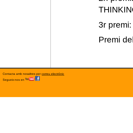
THINKI
3r premi
Premi de
Contacta amb nosaltres per
correu electrònic
Segueix-nos en