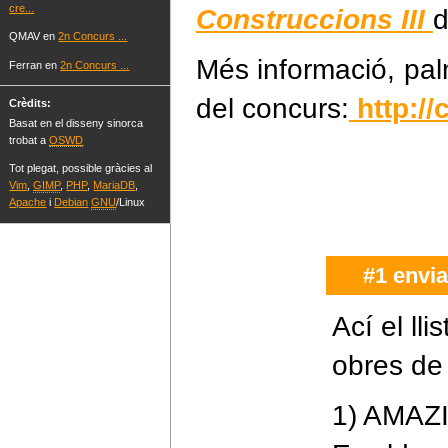
cre...
Construccions III
QMAV en
2n Concurs ...
Més informació, palm
Ferran en
2n Concurs ...
del concurs:
http://
Crèdits:
Basat en el disseny sinorca
trobat a
OSWD
Tot plegat, possible gràcies al
Vim
,
GIMP
,
PHP
,
MariaDB
,
Apache
i
Debian
GNU
/Linux
#1 envia
Ací el lli
obres de 
1) AMAZI