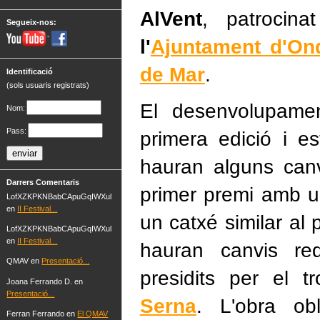
AlVent
, patrocin
Segueix-nos:
l'
Ajuntament d'On
de Mar
.
Identificació
(sols usuaris registrats)
El desenvolupamen
Nom:
Pass:
primera edició i e
hauran alguns canv
Darrers Comentaris
primer premi amb u
LofXZKPKNBabCApuGqIWXul
en
II Festival...
un catxé similar al 
LofXZKPKNBabCApuGqIWXul
en
II Festival...
hauran canvis re
QMAV en
Presentació...
presidits per el 
Joana Ferrando D. en
Presentació...
Serna
. L'obra o
Ferran Ferrando en
El QMAV