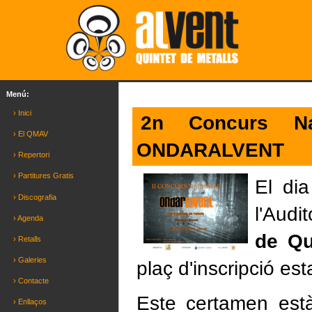
Menú:
› Inici
2n Concurs Na
› El QMAV
ONDARALVENT
› Repertori
› Partitures Gratis
El di
› Discografia
l'Audi
› Agenda
de Qu
› Retalls
› Galeries
plaç d'inscripció est
› Contacte
Este certamen està
› Enllaços