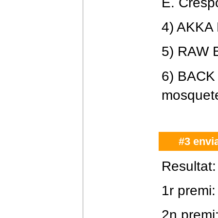
E. Cresp
4) AKKA 
5) RAW B
6) BACK 
mosquete
#3 envi
Resultat:
1r premi:
2n prem