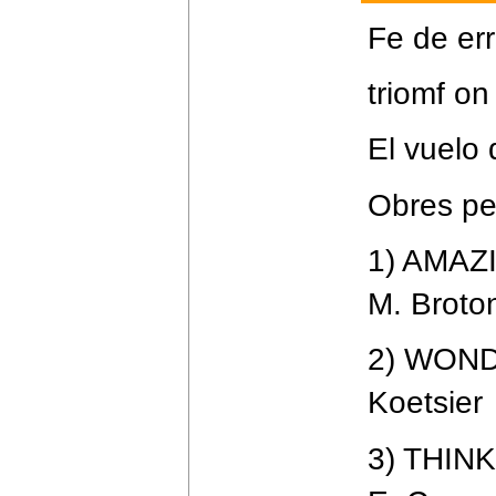
Fe de err
triomf on
El vuelo 
Obres per
1) AMAZI
M. Broto
2) WONDE
Koetsier
3) THINK