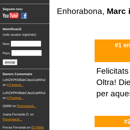
Enhorabona,
Marc i
Segueix-nos:
Identificació
(sols usuaris registrats)
#1 en
Nom:
Pass:
Felicitat
Darrers Comentaris
Oltra! Di
LofXZKPKNBabCApuGqIWXul
en
II Festival...
per aques
LofXZKPKNBabCApuGqIWXul
en
II Festival...
QMAV en
Presentació...
Joana Ferrando D. en
Presentació...
#2
Ferran Ferrando en
El QMAV