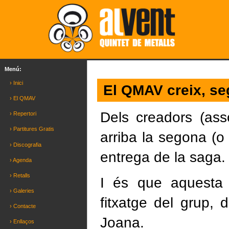
Menú:
› Inici
El QMAV creix, se
› El QMAV
Dels creadors (asso
› Repertori
› Partitures Gratis
arriba la segona (o
› Discografia
entrega de la saga.
› Agenda
› Retalls
I és que aquesta
› Galeries
fitxatge del grup,
› Contacte
Joana.
› Enllaços