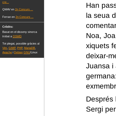
cre...
Han pass
QMAV en
2n Concurs ...
la seua d
Ferran en
2n Concurs ...
comentar
Crèdits:
Basat en el disseny sinorca
Noa, Joa
trobat a
OSWD
xiquets f
Tot plegat, possible gràcies al
Vim
,
GIMP
,
PHP
,
MariaDB
,
Apache
i
Debian
GNU
/Linux
deixar-me
Juansa i
germana: 
exmembre
Després h
Sergi per