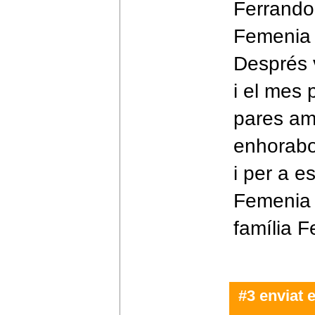
Ferrando
Femenia 
Després v
i el mes 
pares amb
enhorabon
i per a 
Femenia 
família 
#3 enviat 