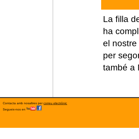
La filla 
ha compli
el nostre
per sego
també a M
Contacta amb nosaltres per
correu electrònic
Segueix-nos en