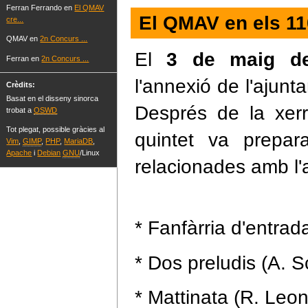
Ferran Ferrando en
El QMAV
El QMAV en els 11
cre...
QMAV en
2n Concurs ...
El
3 de maig d
Ferran en
2n Concurs ...
l'annexió de l'ajunt
Crèdits:
Basat en el disseny sinorca
Després de la xer
trobat a
OSWD
Tot plegat, possible gràcies al
quintet va prepa
Vim
,
GIMP
,
PHP
,
MariaDB
,
Apache
i
Debian
GNU
/Linux
relacionades amb l'
* Fanfàrria d'entra
* Dos preludis (A. 
* Mattinata (R. Leo