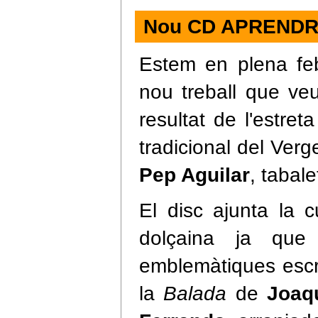
Nou CD APREND
Estem en plena fe
nou treball que ve
resultat de l'estret
tradicional del Verg
Pep Aguilar
, tabale
El disc ajunta la 
dolçaina ja qu
emblemàtiques escr
la
Balada
de
Joaqu