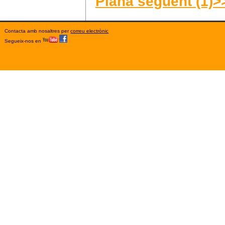
Plana següent (1)>
Contacta amb nosaltres per
correu electrònic
Segueix-nos en