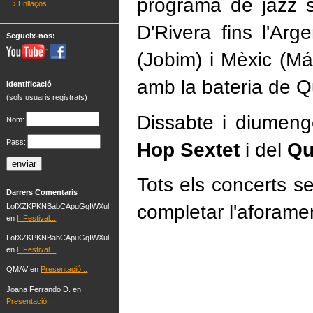
programa de jazz 
› Enllaços
D'Rivera fins l'Ar
Segueix-nos:
(Jobim) i Mèxic (Má
amb la bateria de 
Identificació
(sols usuaris registrats)
Dissabte i diumeng
Nom:
Pass:
Hop Sextet
i del
Qu
Tots els concerts s
Darrers Comentaris
completar l'aforame
LofXZKPKNBabCApuGqIWXul
en
II Festival...
LofXZKPKNBabCApuGqIWXul
en
II Festival...
QMAV en
Presentació...
Joana Ferrando D. en
Presentació...