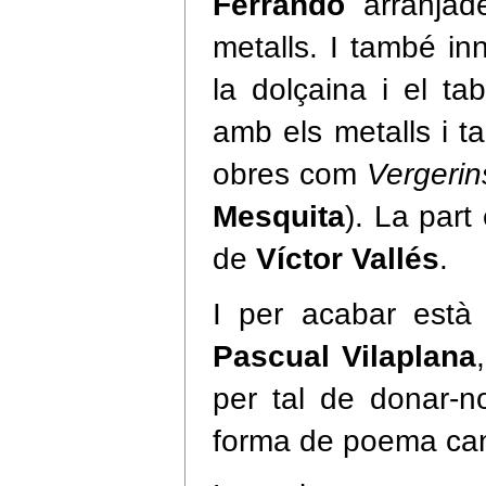
Ferrando
arranjade
metalls. I també in
la dolçaina i el ta
amb els metalls i t
obres com
Vergerin
Mesquita
). La part
de
Víctor Vallés
.
I per acabar est
Pascual Vilaplana
per tal de donar-no
forma de poema can