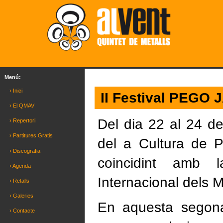
Menú:
› Inici
II Festival PEGO 
› El QMAV
Del dia 22 al 24 d
› Repertori
› Partitures Gratis
del a Cultura de P
› Discografia
coincidint amb 
› Agenda
Internacional dels 
› Retalls
› Galeries
En aquesta segon
› Contacte