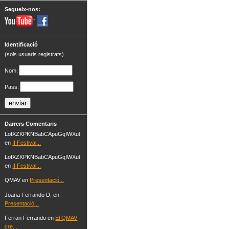
Segueix-nos:
Identificació
(sols usuaris registrats)
Nom:
Pass:
Darrers Comentaris
LofXZKPKNBabCApuGqIWXul
en
II Festival...
LofXZKPKNBabCApuGqIWXul
en
II Festival...
QMAV en
Presentació...
Joana Ferrando D. en
Presentació...
Ferran Ferrando en
El QMAV
cre...