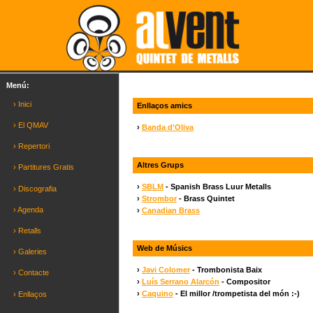
Menú:
› Inici
Enllaços amics
› El QMAV
›
Banda d'Oliva
› Repertori
Altres Grups
› Partitures Gratis
›
SBLM
- Spanish Brass Luur Metalls
› Discografia
›
Strombor
- Brass Quintet
› Agenda
›
Canadian Brass
› Retalls
Web de Músics
› Galeries
›
Javi Colomer
- Trombonista Baix
› Contacte
›
Luís Serrano Alarcón
- Compositor
›
Caquino
- El millor /trompetista del món :-)
› Enllaços