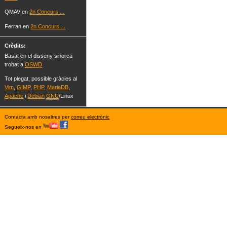
QMAV en
2n Concurs ...
Ferran en
2n Concurs ...
Crèdits:
Basat en el disseny sinorca
trobat a
OSWD
Tot plegat, possible gràcies al
Vim
,
GIMP
,
PHP
,
MariaDB
,
Apache
i
Debian
GNU
/Linux
Contacta amb nosaltres per
correu electrònic
Segueix-nos en