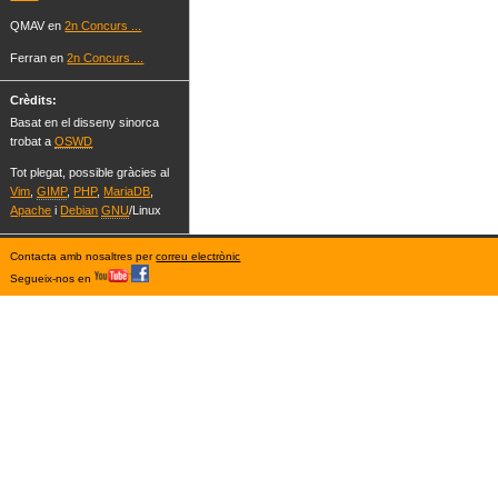
QMAV en
2n Concurs ...
Ferran en
2n Concurs ...
Crèdits:
Basat en el disseny sinorca
trobat a
OSWD
Tot plegat, possible gràcies al
Vim
,
GIMP
,
PHP
,
MariaDB
,
Apache
i
Debian
GNU
/Linux
Contacta amb nosaltres per
correu electrònic
Segueix-nos en