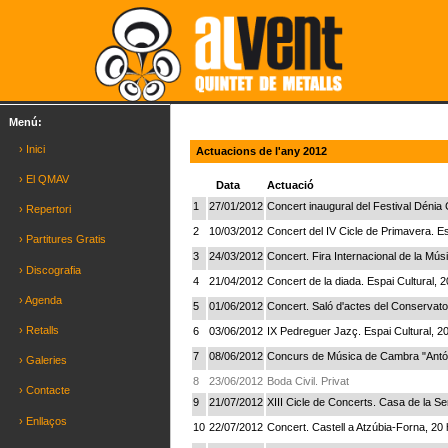
Menú:
› Inici
Actuacions de l'any 2012
› El QMAV
Data
Actuació
1
27/01/2012
Concert inaugural del Festival Dénia 
› Repertori
2
10/03/2012
Concert del IV Cicle de Primavera. Es
› Partitures Gratis
3
24/03/2012
Concert. Fira Internacional de la Mú
› Discografia
4
21/04/2012
Concert de la diada. Espai Cultural, 2
› Agenda
5
01/06/2012
Concert. Saló d'actes del Conservator
› Retalls
6
03/06/2012
IX Pedreguer Jazç. Espai Cultural, 20
7
08/06/2012
Concurs de Música de Cambra "Antón 
› Galeries
8
23/06/2012
Boda Civil. Privat
› Contacte
9
21/07/2012
XIII Cicle de Concerts. Casa de la Se
› Enllaços
10
22/07/2012
Concert. Castell a Atzúbia-Forna, 20 