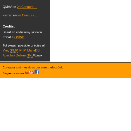
QMAV en
2n Concurs ...
Ferran en
2n Concurs ...
Crèdits:
Basat en el disseny sinorca
trobat a
OSWD
Tot plegat, possible gràcies al
Vim
,
GIMP
,
PHP
,
MariaDB
,
Apache
i
Debian
GNU
/Linux
Contacta amb nosaltres per
correu electrònic
Segueix-nos en