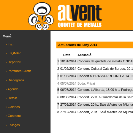
Menú:
› Inici
Actuacions de l'any 2014
› El QMAV
Data
Actuació
1
18/01/2014
Concurs de quintets de metalls ONDAR
› Repertori
2
01/02/2014
Concert. Cultural Caja de Burgos, 20:1
› Partitures Gratis
3
01/03/2014
Concert al BRASSURROUND 2014. Cent
› Discografia
4
05/07/2014
Boda. Privat
› Agenda
5
06/07/2014
Concert. L'Albarda, 18:00 h. a Pedregu
6
08/08/2014
Concert. 22 h. a Guardamar de la Safo
› Retalls
7
27/09/2014
Concert, 20 h.. Saló d'Actes de l'Ajun
› Galeries
8
27/12/2014
Concert, 20 h.. Saló d'Actes de l'Ajun
› Contacte
› Enllaços