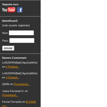
Segueix-nos:
Identificació
(sols usuaris registrats)
Nom:
Pass:
Darrers Comentaris
LofXZKPKNBabCApuGqIWXul
en
II Festival...
LofXZKPKNBabCApuGqIWXul
en
II Festival...
QMAV en
Presentació...
Joana Ferrando D. en
Presentació...
Ferran Ferrando en
El QMAV
cre...