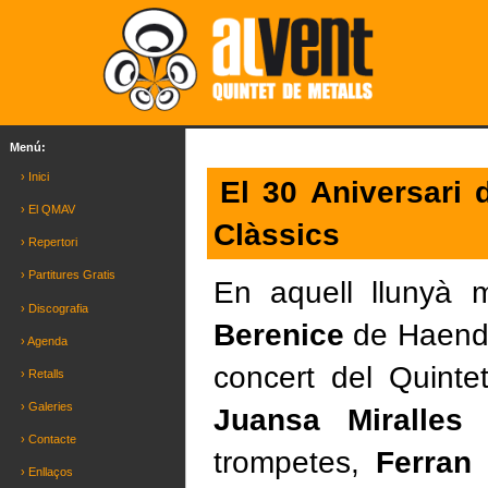
Menú:
› Inici
El 30 Aniversari
› El QMAV
Clàssics
› Repertori
› Partitures Gratis
En aquell llunyà
› Discografia
Berenice
de Haendel
› Agenda
concert del Quinte
› Retalls
› Galeries
Juansa Miralles
› Contacte
trompetes,
Ferran
› Enllaços