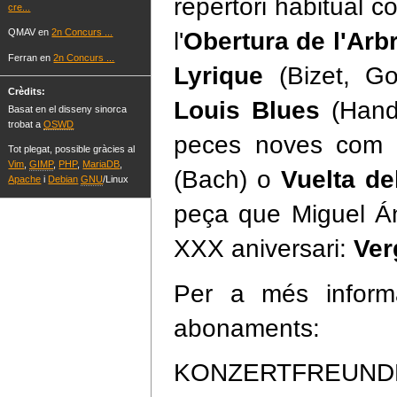
repertori habitual co
cre...
QMAV en
2n Concurs ...
l'
Obertura de l'Arb
Ferran en
2n Concurs ...
Lyrique
(Bizet, Go
Crèdits:
Louis Blues
(Hand
Basat en el disseny sinorca
trobat a
OSWD
peces noves com 
Tot plegat, possible gràcies al
Vim
,
GIMP
,
PHP
,
MariaDB
,
(Bach) o
Vuelta de
Apache
i
Debian
GNU
/Linux
peça que Miguel Án
XXX aniversari:
Ver
Per a més informa
abonaments:
KONZERTFREUNDE.