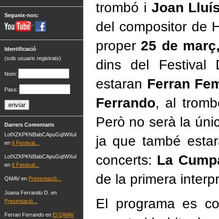
trombó i
Joan Lluí
Segueix-nos:
del compositor de H
proper
25 de març,
Identificació
(sols usuaris registrats)
dins del Festival
Nom:
estaran
Ferran Fe
Pass:
Ferrando
, al tromb
Però no serà la ún
Darrers Comentaris
LofXZKPKNBabCApuGqIWXul
ja que també estar
en
II Festival...
concerts:
La Cumpa
LofXZKPKNBabCApuGqIWXul
en
II Festival...
de la primera inter
QMAV en
Presentació...
Joana Ferrando D. en
El programa es co
Presentació...
Ferran Ferrando en
El QMAV