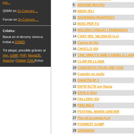
cre...
9
BESAME MUCHO
QMAV en
2n Concurs ...
10
BESO (EL)
11
BOHEMIAN RHAPSODY
Ferran en
2n Concurs ...
12
BOIG PER TU
13
BOLERO CREUAT i FANDANGO
Crèdits:
14
CANT DEL VALENCIÀ (Lo)
Basat en el disseny sinorca
trobat a
OSWD
15
Carros de foc
16
CHOCLO (El)
Tot plegat, possible gràcies al
17
CINC MINUTS AMB CARMELO LAR
Vim
,
GIMP
,
PHP
,
MariaDB
,
Apache
i
Debian
GNU
/Linux
18
CLAR DE LLUNA
19
CONCERTO POUR UNE VOIX
20
Cuando no estás
21
DANZÓN Nº 2
22
ENTR'ACTE per flauta
23
ESTILS (Els)
24
FALLERO (El)
25
FEELINGS
26
FESTIVAL MARÍA GREVER
27
Flor de la canela (La)
28
FORREST GUMP
29
GRANADA