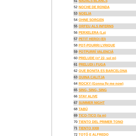
51
NADALS BLANCS
52
NOCHE DE RONDA
53
NOELIA
54
OHNE SORGEN
55
ORFEU ALS INFERNS
56
PERXELERA (La)
57
PETIT HEROI (El)
58
POT-POURRI LYRIQUE
59
POTPURRÍ VALENCIÀ
60
PRELUDE (nº 22, sol m)
61
PRELUDI i FUGA
62
QUE BONITA ES BARCELONA
63
QUINA CALITJA
64
ROCKY (Gonna fly me now)
65
SING, SING, SING
66
STAY ALIVE
67
SUMMER NIGHT
68
TABÚ
69
TICO-TICO (la m)
70
TIENTO DEL PRIMER TONO
71
TIENTO XXIII
72
TOTÓ E ALFREDO