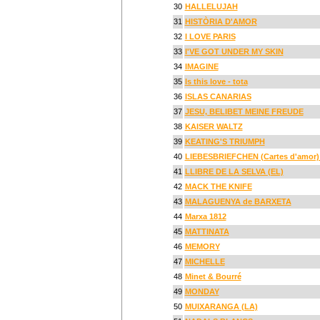
30
HALLELUJAH
31
HISTÒRIA D'AMOR
32
I LOVE PARIS
33
I'VE GOT UNDER MY SKIN
34
IMAGINE
35
Is this love - tota
36
ISLAS CANARIAS
37
JESU, BELIBET MEINE FREUDE
38
KAISER WALTZ
39
KEATING'S TRIUMPH
40
LIEBESBRIEFCHEN (Cartes d'amor) 
41
LLIBRE DE LA SELVA (EL)
42
MACK THE KNIFE
43
MALAGUENYA de BARXETA
44
Marxa 1812
45
MATTINATA
46
MEMORY
47
MICHELLE
48
Minet & Bourré
49
MONDAY
50
MUIXARANGA (LA)