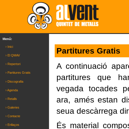
Menú:
› Inici
Partitures Gratis
› El QMAV
A continuació apare
› Repertori
› Partitures Gratis
partitures que ha
› Discografia
vegada tocades p
› Agenda
ara, amés estan di
› Retalls
› Galeries
seua descàrrega dire
› Contacte
És material compo
› Enllaços