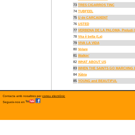
73
TRES CIGARROS TINC
74
TUBFEEL
75
U de CARCAIXENT
76
USTED
77
VERBENA DE LA PALOMA, Preludi 
78
Vita è bella (La)
79
VIVA LA VIDA
80
Volare
81
Walkin'
82
WHAT ABOUT US
83
WHEN THE SAINTS GO MARCHNG 
84
Xàbia
85
YOUNG and BEAUTIFUL
Contacta amb nosaltres per
correu electrònic
Segueix-nos en