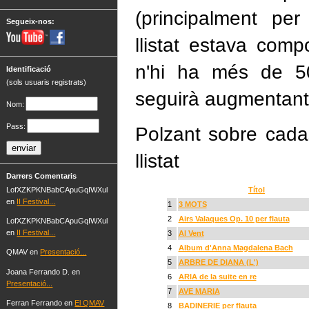
(principalment per
Segueix-nos:
llistat estava com
n'hi ha més de 50
Identificació
(sols usuaris registrats)
seguirà augmentant
Nom:
Pass:
Polzant sobre cada
llistat
Darrers Comentaris
LofXZKPKNBabCApuGqIWXul
Títol
en
II Festival...
1
3 MOTS
2
Airs Valaques Op. 10 per flauta
LofXZKPKNBabCApuGqIWXul
en
II Festival...
3
Al Vent
4
Album d'Anna Magdalena Bach
QMAV en
Presentació...
5
ARBRE DE DIANA (L')
Joana Ferrando D. en
6
ARIA de la suite en re
Presentació...
7
AVE MARIA
Ferran Ferrando en
El QMAV
8
BADINERIE per flauta