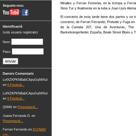
Miralles y Ferran Femenia; en la trompa a Ferr
Segueix-nos:
Ximo Tur y finalmente en la tuba a Joan Lluís Alema
El concierto de esta tarde tiene dos partes y se in
concierto, de Ferran Ferrando; Preludio y Fuga en
Identificació
de la Cantata 207, Una de Aventuras, The S
Bankelsängerlieder, España, Beale Street Blues y 
(sols usuaris registrats)
Nom:
Pass:
Darrers Comentaris
LofXZKPKNBabCApuGqIWXul
en
II Festival...
LofXZKPKNBabCApuGqIWXul
en
II Festival...
QMAV en
Presentació...
Joana Ferrando D. en
Presentació...
Ferran Ferrando en
El QMAV
cre...