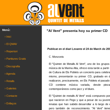
Menú:
"Al Vent" presenta hoy su primer CD
› Inici
› El QMAV
Publicat en el diari Levante el 24 de March de 20
› Repertori
C. Monzonis
› Partitures Gratis
El "Quintet de Metalls Al Vent", uno de los grupo
› Discografia
música de la Marina Alta, ofrece esta tarde a parti
de Cultura de Els Poblets un concierto para celebra
› Agenda
mismo, presentarán su primer CD, grabado en di
realizaron, precisamente, en Els Poblets el pasad
› Retalls
CD contiene música variada, desde pieza
› Galeries
contemporáneos como jazz y el blues.
El "Quintet de metalls Al Vent" está compuesto po
› Contacte
que nacieron en Pego y que a pesar de su juvent
› Enllaços
innatas que han sabido desarrollar a lo largo de 
pero también de reconocimiento. "Al Vent" ti