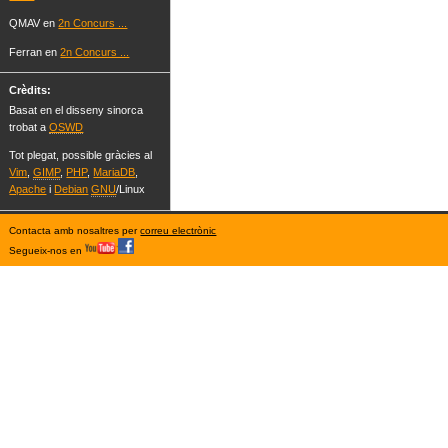
QMAV en
2n Concurs ...
Ferran en
2n Concurs ...
Crèdits:
Basat en el disseny sinorca
trobat a
OSWD
Tot plegat, possible gràcies al
Vim
,
GIMP
,
PHP
,
MariaDB
,
Apache
i
Debian
GNU
/Linux
Contacta amb nosaltres per
correu electrònic
Segueix-nos en