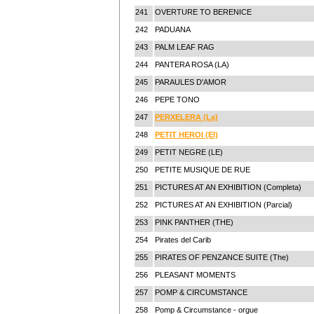
241
OVERTURE TO BERENICE
242
PADUANA
243
PALM LEAF RAG
244
PANTERA ROSA (LA)
245
PARAULES D'AMOR
246
PEPE TONO
247
PERXELERA (La)
248
PETIT HEROI (El)
249
PETIT NEGRE (LE)
250
PETITE MUSIQUE DE RUE
251
PICTURES AT AN EXHIBITION (Completa)
252
PICTURES AT AN EXHIBITION (Parcial)
253
PINK PANTHER (THE)
254
Pirates del Carib
255
PIRATES OF PENZANCE SUITE (The)
256
PLEASANT MOMENTS
257
POMP & CIRCUMSTANCE
258
Pomp & Circumstance - orgue