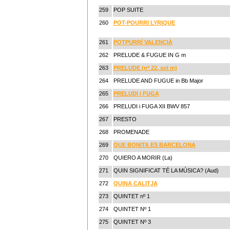
259
POP SUITE
260
POT-POURRI LYRIQUE
261
POTPURRÍ VALENCIÀ
262
PRELUDE & FUGUE IN G m
263
PRELUDE (nº 22, sol m)
264
PRELUDE AND FUGUE in Bb Major
265
PRELUDI i FUGA
266
PRELUDI i FUGA XII BWV 857
267
PRESTO
268
PROMENADE
269
QUE BONITA ES BARCELONA
270
QUIERO A MORIR (La)
271
QUIN SIGNIFICAT TÉ LA MÚSICA? (Aud)
272
QUINA CALITJA
273
QUINTET nº 1
274
QUINTET Nº 1
275
QUINTET Nº 3