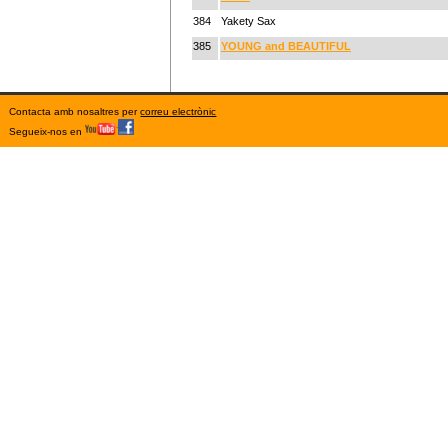
384
Yakety Sax
385
YOUNG and BEAUTIFUL
Contacta amb nosaltres per
correu electrònic
Segueix-nos en