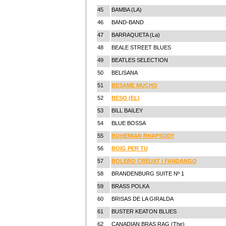
45
BAMBA (LA)
46
BAND-BAND
47
BARRAQUETA (La)
48
BEALE STREET BLUES
49
BEATLES SELECTION
50
BELISANA
51
BESAME MUCHO
52
BESO (EL)
53
BILL BAILEY
54
BLUE BOSSA
55
BOHEMIAN RHAPSODY
56
BOIG PER TU
57
BOLERO CREUAT i FANDANGO
58
BRANDENBURG SUITE Nº 1
59
BRASS POLKA
60
BRISAS DE LA GIRALDA
61
BUSTER KEATON BLUES
62
CANADIAN BRAS RAG (The)