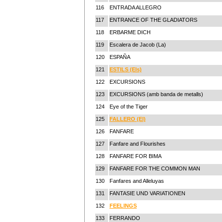
116
ENTRADA ALLEGRO
117
ENTRANCE OF THE GLADIATORS
118
ERBARME DICH
119
Escalera de Jacob (La)
120
ESPAÑA
121
ESTILS (Els)
122
EXCURSIONS
123
EXCURSIONS (amb banda de metalls)
124
Eye of the Tiger
125
FALLERO (El)
126
FANFARE
127
Fanfare and Flourishes
128
FANFARE FOR BIMA
129
FANFARE FOR THE COMMON MAN
130
Fanfares and Alleluyas
131
FANTASIE UND VARIATIONEN
132
FEELINGS
133
FERRANDO