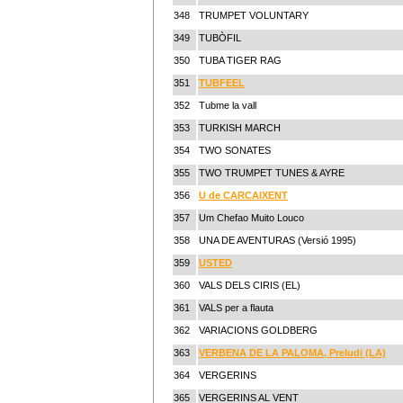
348
TRUMPET VOLUNTARY
349
TUBÒFIL
350
TUBA TIGER RAG
351
TUBFEEL
352
Tubme la vall
353
TURKISH MARCH
354
TWO SONATES
355
TWO TRUMPET TUNES & AYRE
356
U de CARCAIXENT
357
Um Chefao Muito Louco
358
UNA DE AVENTURAS (Versió 1995)
359
USTED
360
VALS DELS CIRIS (EL)
361
VALS per a flauta
362
VARIACIONS GOLDBERG
363
VERBENA DE LA PALOMA, Preludi (LA)
364
VERGERINS
365
VERGERINS AL VENT