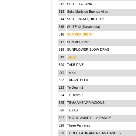
312
SUITE ITALIANA
313
Suite Maria de Buenos Aires
314
SUITE PARA QUINTETO
315
SUITE XI (Sarabanda)
316
SUMMER NIGHT
317
SUMMERTIME
318
SUNFLOWER SLOW DRAG
319
TABÚ
320
TAKE FIVE
321
Tango
322
TARANTELLA
323
Te Deum 1
324
Te Deum 2
325
TEMA AMB VARIACIONS
326
TEXAS
327
THOUG AMARYLLIS DANCE
328
Three Fanfares
329
THREE LATIN AMERICAN DANCES