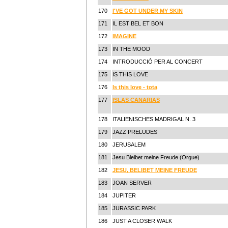
170
I'VE GOT UNDER MY SKIN
171
IL EST BEL ET BON
172
IMAGINE
173
IN THE MOOD
174
INTRODUCCIÓ PER AL CONCERT
175
IS THIS LOVE
176
Is this love - tota
177
ISLAS CANARIAS
178
ITALIENISCHES MADRIGAL N. 3
179
JAZZ PRELUDES
180
JERUSALEM
181
Jesu Bleibet meine Freude (Orgue)
182
JESU, BELIBET MEINE FREUDE
183
JOAN SERVER
184
JUPITER
185
JURASSIC PARK
186
JUST A CLOSER WALK