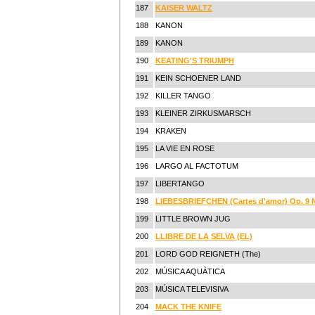
187
KAISER WALTZ
188
KANON
189
KANON
190
KEATING'S TRIUMPH
191
KEIN SCHOENER LAND
192
KILLER TANGO
193
KLEINER ZIRKUSMARSCH
194
KRAKEN
195
LA VIE EN ROSE
196
LARGO AL FACTOTUM
197
LIBERTANGO
198
LIEBESBRIEFCHEN (Cartes d'amor) Op. 9 N
199
LITTLE BROWN JUG
200
LLIBRE DE LA SELVA (EL)
201
LORD GOD REIGNETH (The)
202
MÚSICA AQUÀTICA
203
MÚSICA TELEVISIVA
204
MACK THE KNIFE