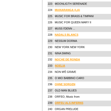
223
MOONLIGTH SERENADE
224
MUIXARANGA (LA)
225
MUSIC FOR BRASS & TIMPANI
226
MUSIC FOR QUEEN MARY II
227
MUSS I'DENN ...
228
NADALS BLANCS
229
NESSUM DORMA
230
NEW YORK NEW YORK
231
NINA SWING
232
NOCHE DE RONDA
233
NOELIA
234
NON M'È GRAVE
235
O MIO BABBINO CARO
236
OHNE SORGEN
237
OLD MAN BLUES
238
ORFEO, Music from
239
ORFEU ALS INFERNS
240
ORGAN PRELUDE