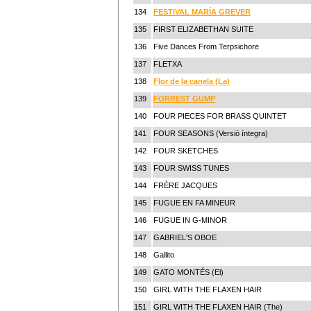
134
FESTIVAL MARÍA GREVER
135
FIRST ELIZABETHAN SUITE
136
Five Dances From Terpsichore
137
FLETXA
138
Flor de la canela (La)
139
FORREST GUMP
140
FOUR PIECES FOR BRASS QUINTET
141
FOUR SEASONS (Versió íntegra)
142
FOUR SKETCHES
143
FOUR SWISS TUNES
144
FRÈRE JACQUES
145
FUGUE EN FA MINEUR
146
FUGUE IN G-MINOR
147
GABRIEL'S OBOE
148
Gallito
149
GATO MONTÉS (El)
150
GIRL WITH THE FLAXEN HAIR
151
GIRL WITH THE FLAXEN HAIR (The)