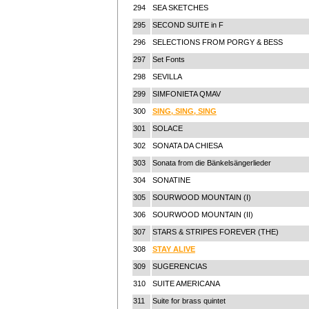
294
SEA SKETCHES
295
SECOND SUITE in F
296
SELECTIONS FROM PORGY & BESS
297
Set Fonts
298
SEVILLA
299
SIMFONIETA QMAV
300
SING, SING, SING
301
SOLACE
302
SONATA DA CHIESA
303
Sonata from die Bänkelsängerlieder
304
SONATINE
305
SOURWOOD MOUNTAIN (I)
306
SOURWOOD MOUNTAIN (II)
307
STARS & STRIPES FOREVER (THE)
308
STAY ALIVE
309
SUGERENCIAS
310
SUITE AMERICANA
311
Suite for brass quintet