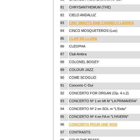
81
CHRYSANTHEMUM (THE)
82
CIELO ANDALUZ
83
CINC MINUTS AMB CARMELO LARREA
84
CINCO MOSQUETEROS (Los)
85
CLAR DE LLUNA
86
CLEOPHA
87
Club Ambra
88
COLONEL BOGEY
89
COLOUR JAZZ
90
COME SCOGLIO
91
Concerto C-Dur
92
CONCERTO FOR ORGAN (Op. 4 n.2)
93
CONCERTO Nº 1 en MI M "LA PRIMAVERA"
94
CONCERTO Nº 2 en SOL m "L'Estiu"
95
CONCERTO Nº 4 en FA m "L'HIVERN"
96
CONCERTO POUR UNE VOIX
97
CONTRASTS
98
COUP THE BRASS