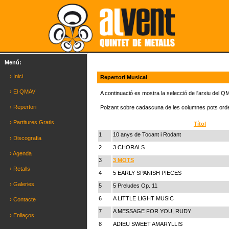
Menú:
› Inici
Repertori Musical
› El QMAV
A continuació es mostra la selecció de l'arxiu del 
› Repertori
Polzant sobre cadascuna de les columnes pots ordena
› Partitures Gratis
Títol
1
10 anys de Tocant i Rodant
› Discografia
2
3 CHORALS
› Agenda
3
3 MOTS
› Retalls
4
5 EARLY SPANISH PIECES
› Galeries
5
5 Preludes Op. 11
6
A LITTLE LIGHT MUSIC
› Contacte
7
A MESSAGE FOR YOU, RUDY
› Enllaços
8
ADIEU SWEET AMARYLLIS