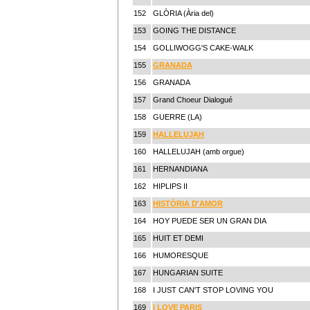
152
GLÒRIA (Ària del)
153
GOING THE DISTANCE
154
GOLLIWOGG'S CAKE-WALK
155
GRANADA
156
GRANADA
157
Grand Choeur Dialogué
158
GUERRE (LA)
159
HALLELUJAH
160
HALLELUJAH (amb orgue)
161
HERNANDIANA
162
HIPLIPS II
163
HISTÒRIA D'AMOR
164
HOY PUEDE SER UN GRAN DIA
165
HUIT ET DEMI
166
HUMORESQUE
167
HUNGARIAN SUITE
168
I JUST CAN'T STOP LOVING YOU
169
I LOVE PARIS