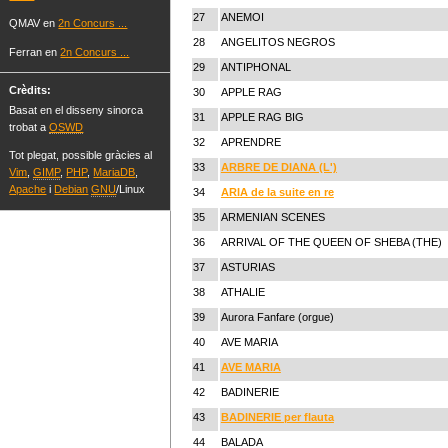
27
ANEMOI
QMAV en
2n Concurs ...
28
ANGELITOS NEGROS
Ferran en
2n Concurs ...
29
ANTIPHONAL
Crèdits:
30
APPLE RAG
Basat en el disseny sinorca
31
APPLE RAG BIG
trobat a
OSWD
32
APRENDRE
Tot plegat, possible gràcies al
33
ARBRE DE DIANA (L')
Vim
,
GIMP
,
PHP
,
MariaDB
,
Apache
i
Debian
GNU
/Linux
34
ARIA de la suite en re
35
ARMENIAN SCENES
36
ARRIVAL OF THE QUEEN OF SHEBA (THE)
37
ASTURIAS
38
ATHALIE
39
Aurora Fanfare (orgue)
40
AVE MARIA
41
AVE MARIA
42
BADINERIE
43
BADINERIE per flauta
44
BALADA