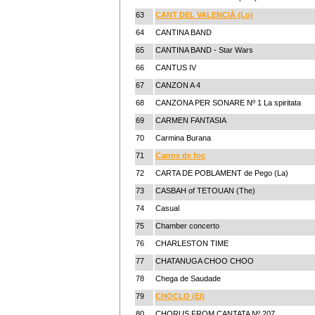
63
CANT DEL VALENCIÀ (Lo)
64
CANTINA BAND
65
CANTINA BAND - Star Wars
66
CANTUS IV
67
CANZON A 4
68
CANZONA PER SONARE Nº 1 La spiritata
69
CARMEN FANTASIA
70
Carmina Burana
71
Carros de foc
72
CARTA DE POBLAMENT de Pego (La)
73
CASBAH of TETOUAN (The)
74
Casual
75
Chamber concerto
76
CHARLESTON TIME
77
CHATANUGA CHOO CHOO
78
Chega de Saudade
79
CHOCLO (El)
80
CHORUS FROM CANTATA Nº 207