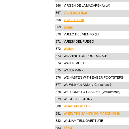
366
VIRGEN DE LA MACARENA (LA)
367
Vita è bella (La)
368
VIVA LA VIDA
369
Volare
370
VUELO DEL VIENTO (El)
371
VUELTA DEL FUEGO
372
Walkin'
373
WASHINGTON POST MARCH
374
WATER MUSIC
375
WATERMARK
376
WE HASTEN WITH EAGER FOOTSTEPS
377
We Wish You A Merry Christmas 1
378
WELCOME TO CABARET (Willkommen)
379
WEST SIDE STORY
380
WHAT ABOUT US
381
WHEN THE SAINTS GO MARCHNG IN
382
WILLIAM TELL OVERTURE
383
Xàbia