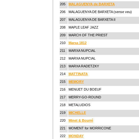
205
MALAGUENYA de BARXETA
206
MALAGUENYA DE BARXETA (sense veu)
207
MALAGUENYA DE BARXETA II
208
MAPLE LEAF JAZZ
209
MARCH OF THE PRIEST
210
Marxa 1812
211
MARXA NUPCIAL
212
MARXA NUPCIAL
213
MARXA RADETZKY
214
MATTINATA
215
MEMORY
216
MENUET DU BOEUF
217
MERRY-GO-ROUND
218
METALUDIOS
219
MICHELLE
220
Minet & Bourré
221
MOMENT for MORRICONE
222
MONDAY