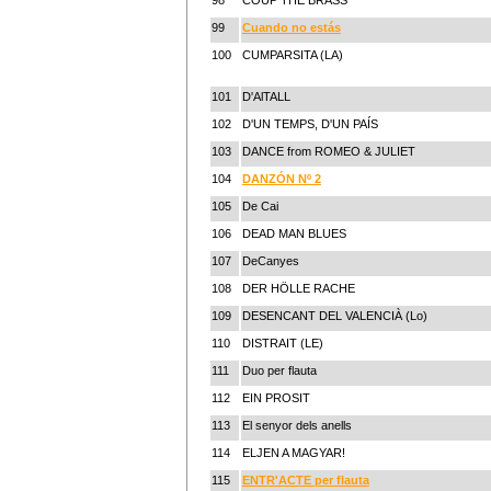
99
Cuando no estás
100
CUMPARSITA (LA)
101
D'AlTALL
102
D'UN TEMPS, D'UN PAÍS
103
DANCE from ROMEO & JULIET
104
DANZÓN Nº 2
105
De Cai
106
DEAD MAN BLUES
107
DeCanyes
108
DER HÖLLE RACHE
109
DESENCANT DEL VALENCIÀ (Lo)
110
DISTRAIT (LE)
111
Duo per flauta
112
EIN PROSIT
113
El senyor dels anells
114
ELJEN A MAGYAR!
115
ENTR'ACTE per flauta