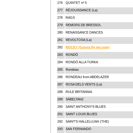
276
QUINTET nº 5
277
RÉJOUISSANCE (La)
278
RAGS
279
REMORS DE BRESSOL
280
RENAISSANCE DANCES
281
REVOLTOSA (La)
282
ROCKY (Gonna fly me now)
283
RONDÓ
284
RONDÓ ALLA TURKA
285
Rondeau
286
RONDEAU from ABDELAZER
287
ROSA DELS VENTS (La)
288
RULE BRITANNIA
289
SÄBELTANZ
290
SAINT ANTHONY'S BLUES
291
SAINT LOUIS BLUES
292
SAINT'S HALLELUJAH (THE)
293
SAN FERNANDO