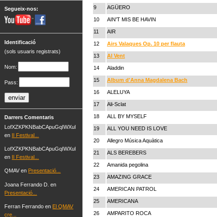
9
AGÜERO
Segueix-nos:
10
AIN'T MIS BE HAVIN
11
AIR
Identificació
12
Airs Valaques Op. 10 per flauta
(sols usuaris registrats)
13
Al Vent
Nom:
14
Aladdin
15
Album d'Anna Magdalena Bach
Pass:
16
ALELUYA
17
Ali-Sclat
18
ALL BY MYSELF
Darrers Comentaris
LofXZKPKNBabCApuGqIWXul
19
ALL YOU NEED IS LOVE
en
II Festival...
20
Allegro Música Aquàtica
LofXZKPKNBabCApuGqIWXul
21
ALS BEREBERS
en
II Festival...
22
Amanida pegolina
QMAV en
Presentació...
23
AMAZING GRACE
Joana Ferrando D. en
24
AMERICAN PATROL
Presentació...
25
AMERICANA
Ferran Ferrando en
El QMAV
26
AMPARITO ROCA
cre...