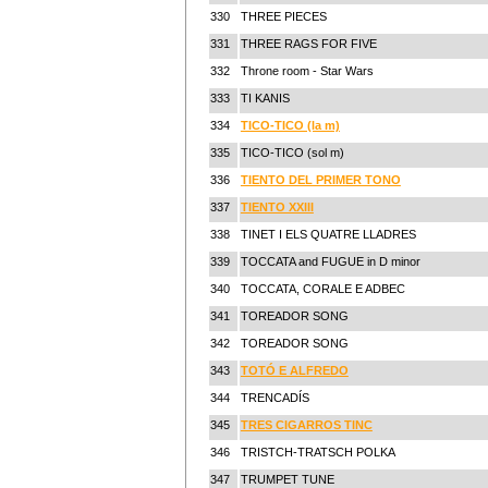
330
THREE PIECES
331
THREE RAGS FOR FIVE
332
Throne room - Star Wars
333
TI KANIS
334
TICO-TICO (la m)
335
TICO-TICO (sol m)
336
TIENTO DEL PRIMER TONO
337
TIENTO XXIII
338
TINET I ELS QUATRE LLADRES
339
TOCCATA and FUGUE in D minor
340
TOCCATA, CORALE E ADBEC
341
TOREADOR SONG
342
TOREADOR SONG
343
TOTÓ E ALFREDO
344
TRENCADÍS
345
TRES CIGARROS TINC
346
TRISTCH-TRATSCH POLKA
347
TRUMPET TUNE